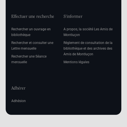
Effectuer une recherche
S'informer
Rechercher un ouvrage en
A propos, la société Les Amis de
bibliothèque
Montluçon
Rechercher et consulter une
Réglement de consultation de la
Lettre mensuelle
bibliothèque et des archives des
Amis de Montluçon
Rechercher une Séance
mensuelle
Mentions légales
Adhérer
Adhésion