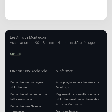
Les Amis de Montluçon
Association loi 1901, Société d’Histoire et d’Archéologie
Contact
Effectuer une recherche
S'informer
Rechercher un ouvrage en
A propos, la société Les Amis de
bibliothèque
Montluçon
Rechercher et consulter une
Réglement de consultation de la
Lettre mensuelle
bibliothèque et des archives des
Amis de Montluçon
Rechercher une Séance
mensuelle
Mentions légales