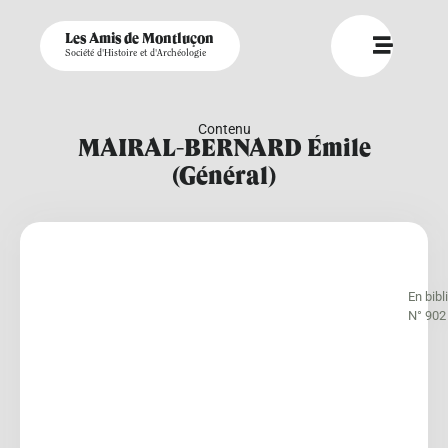
Les Amis de Montluçon
Société d'Histoire et d'Archéologie
Contenu
MAIRAL-BERNARD Émile
(Général)
En bib
N° 902