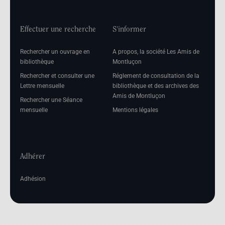
Effectuer une recherche
S'informer
Rechercher un ouvrage en
A propos, la société Les Amis de
bibliothèque
Montluçon
Rechercher et consulter une
Réglement de consultation de la
Lettre mensuelle
bibliothèque et des archives des
Amis de Montluçon
Rechercher une Séance
mensuelle
Mentions légales
Adhérer
Adhésion