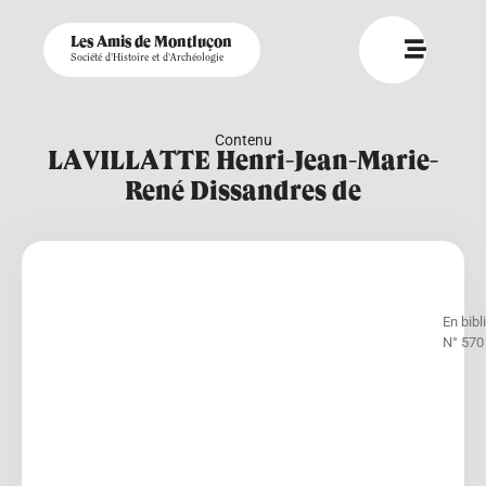
Les Amis de Montluçon
Société d'Histoire et d'Archéologie
Contenu
LAVILLATTE Henri-Jean-Marie-
René Dissandres de
En bib
N° 570