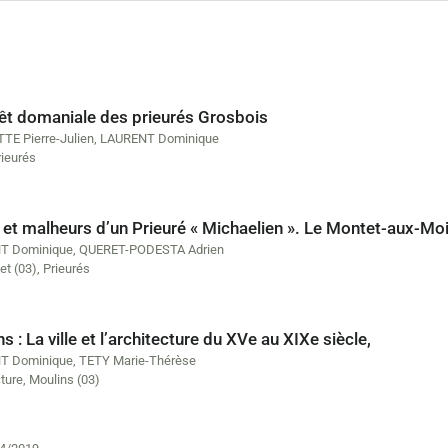
rêt domaniale des prieurés Grosbois
TE Pierre-Julien
,
LAURENT Dominique
rieurés
 et malheurs d’un Prieuré « Michaelien ». Le Montet-aux-M
T Dominique
,
QUERET-PODESTA Adrien
et (03)
,
Prieurés
s : La ville et l’architecture du XVe au XIXe siècle,
T Dominique
,
TETY Marie-Thérèse
ture
,
Moulins (03)