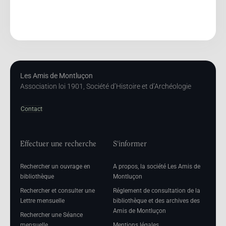
Les Amis de Montluçon
Association loi 1901, Société d’Histoire et d’Archéologie
Contact
Effectuer une recherche
S'informer
Rechercher un ouvrage en
A propos, la société Les Amis de
bibliothèque
Montluçon
Rechercher et consulter une
Réglement de consultation de la
Lettre mensuelle
bibliothèque et des archives des
Amis de Montluçon
Rechercher une Séance
mensuelle
Mentions légales