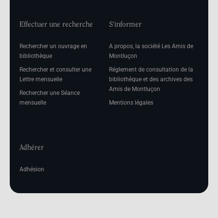
Effectuer une recherche
S'informer
Rechercher un ouvrage en
A propos, la société Les Amis de
bibliothèque
Montluçon
Rechercher et consulter une
Réglement de consultation de la
Lettre mensuelle
bibliothèque et des archives des
Amis de Montluçon
Rechercher une Séance
mensuelle
Mentions légales
Adhérer
Adhésion