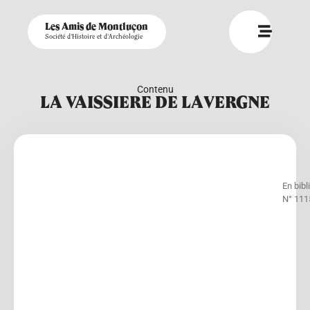
Les Amis de Montluçon
Société d'Histoire et d'Archéologie
Contenu
LA VAISSIERE DE LAVERGNE
En bib
N° 111