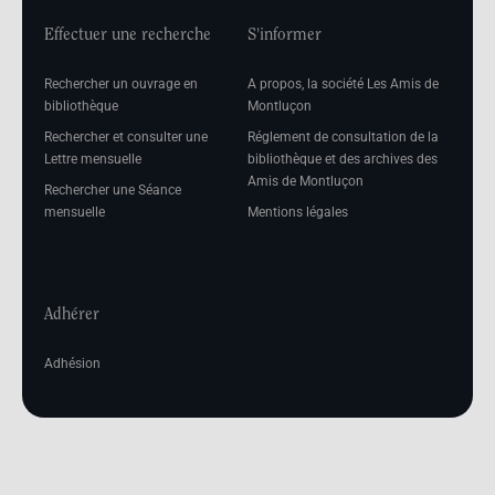
Effectuer une recherche
S'informer
Rechercher un ouvrage en
A propos, la société Les Amis de
bibliothèque
Montluçon
Rechercher et consulter une
Réglement de consultation de la
Lettre mensuelle
bibliothèque et des archives des
Amis de Montluçon
Rechercher une Séance
mensuelle
Mentions légales
Adhérer
Adhésion