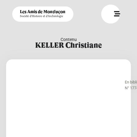
Les Amis de Montluçon
Société d'Histoire et d'Archéologie
Contenu
KELLER Christiane
En bib
N° 177