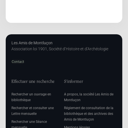
Les Amis de Montluçon
Association loi 1901, Société d’Histoire et d’Archéologie
Contact
Effectuer une recherche
S'informer
Rechercher un ouvrage en
A propos, la société Les Amis de
bibliothèque
Montluçon
Rechercher et consulter une
Réglement de consultation de la
Lettre mensuelle
bibliothèque et des archives des
Amis de Montluçon
Rechercher une Séance
mensuelle
Mentions légales