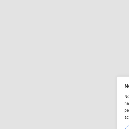
N
No
na
pe
ac