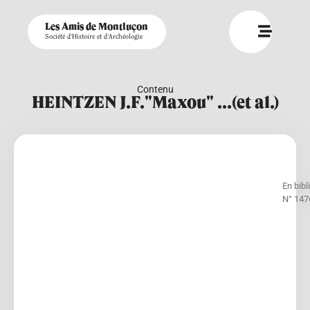
Les Amis de Montluçon
Société d'Histoire et d'Archéologie
Contenu
HEINTZEN J.F."Maxou" ...(et al.)
En bib
N° 147