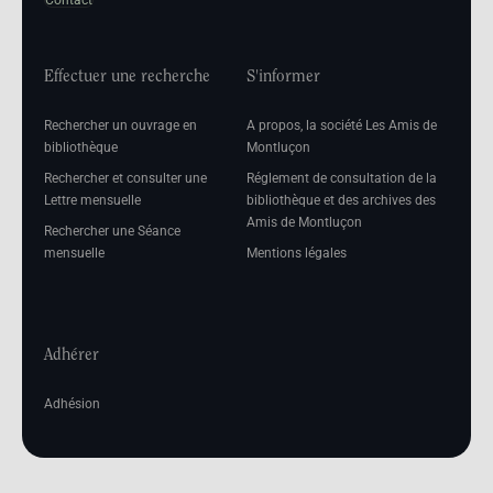
Contact
Effectuer une recherche
S'informer
Rechercher un ouvrage en
A propos, la société Les Amis de
bibliothèque
Montluçon
Rechercher et consulter une
Réglement de consultation de la
Lettre mensuelle
bibliothèque et des archives des
Amis de Montluçon
Rechercher une Séance
mensuelle
Mentions légales
Adhérer
Adhésion