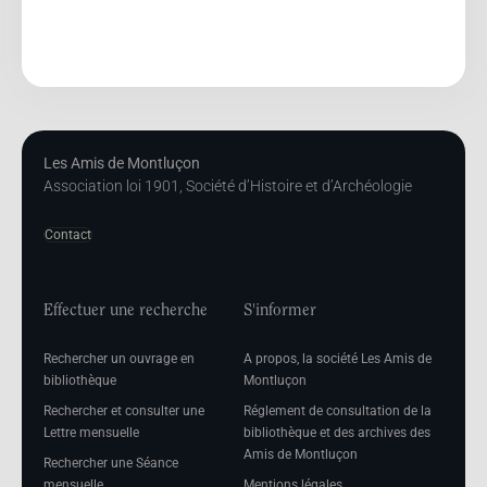
Les Amis de Montluçon
Association loi 1901, Société d’Histoire et d’Archéologie
Contact
Effectuer une recherche
S'informer
Rechercher un ouvrage en
A propos, la société Les Amis de
bibliothèque
Montluçon
Rechercher et consulter une
Réglement de consultation de la
Lettre mensuelle
bibliothèque et des archives des
Amis de Montluçon
Rechercher une Séance
mensuelle
Mentions légales