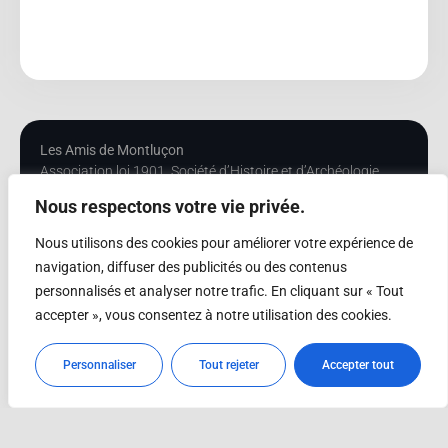
Les Amis de Montluçon
Association loi 1901, Société d’Histoire et d’Archéologie
Nous respectons votre vie privée.
Contact
Nous utilisons des cookies pour améliorer votre expérience de
navigation, diffuser des publicités ou des contenus
Effectuer une recherche
S'informer
personnalisés et analyser notre trafic. En cliquant sur « Tout
accepter », vous consentez à notre utilisation des cookies.
Rechercher un ouvrage en
A propos, la société Les Amis de
bibliothèque
Montluçon
Personnaliser
Tout rejeter
Accepter tout
Rechercher et consulter une
Réglement de consultation de la
Lettre mensuelle
bibliothèque et des archives des
Amis de Montluçon
Rechercher une Séance
mensuelle
Mentions légales