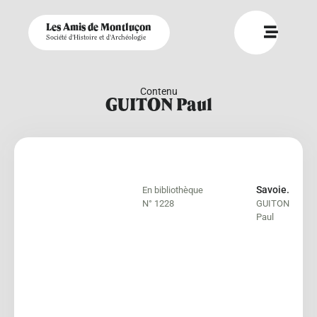
Les Amis de Montluçon
Société d'Histoire et d'Archéologie
Contenu
GUITON Paul
Savoie.
En bibliothèque
N° 1228
GUITON
Paul