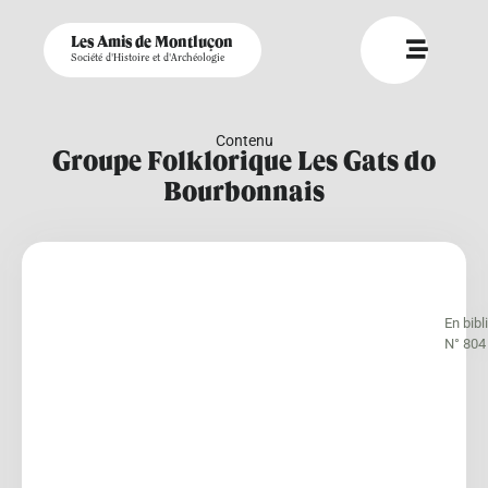
Les Amis de Montluçon
Société d'Histoire et d'Archéologie
Contenu
Groupe Folklorique Les Gats do
Bourbonnais
En bib
N° 804