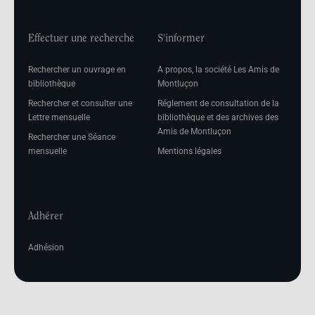
Effectuer une recherche
S'informer
Rechercher un ouvrage en
A propos, la société Les Amis de
bibliothèque
Montluçon
Rechercher et consulter une
Réglement de consultation de la
Lettre mensuelle
bibliothèque et des archives des
Amis de Montluçon
Rechercher une Séance
mensuelle
Mentions légales
Adhérer
Adhésion