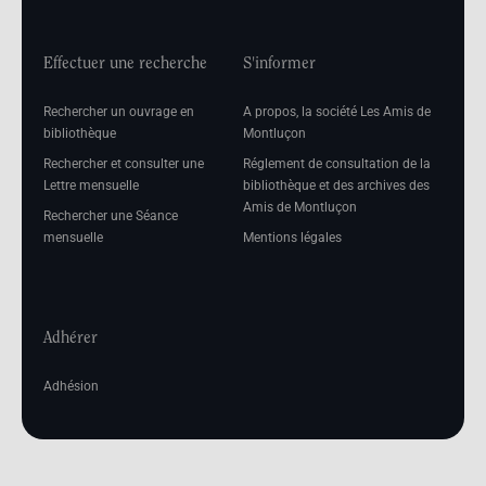
Effectuer une recherche
S'informer
Rechercher un ouvrage en
A propos, la société Les Amis de
bibliothèque
Montluçon
Rechercher et consulter une
Réglement de consultation de la
Lettre mensuelle
bibliothèque et des archives des
Amis de Montluçon
Rechercher une Séance
mensuelle
Mentions légales
Adhérer
Adhésion