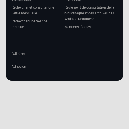
Rechercher et consulter une
Réglement de consultation de la
Lettre mensuelle
bibliothèque et des archives des
Amis de Montluçon
Rechercher une Séance
mensuelle
Mentions légales
Adhérer
Adhésion