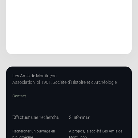
Les Amis de Montluçon
Association loi 1901, Société d’Histoire et d’Archéologie
Contact
Effectuer une recherche
S'informer
Rechercher un ouvrage en
A propos, la société Les Amis de
bibliothèque
Montluçon