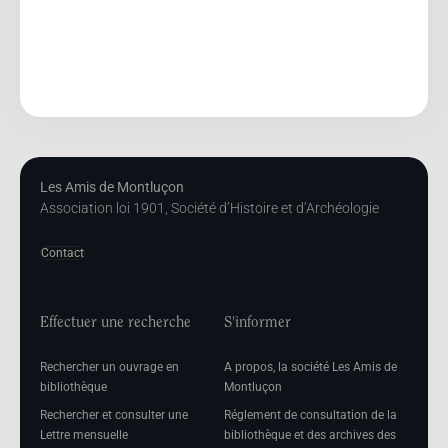
Les Amis de Montluçon
Association loi 1901, Société d’Histoire et d’Archéologie
Contact
Effectuer une recherche
S'informer
Rechercher un ouvrage en
A propos, la société Les Amis de
bibliothèque
Montluçon
Rechercher et consulter une
Réglement de consultation de la
Lettre mensuelle
bibliothèque et des archives des