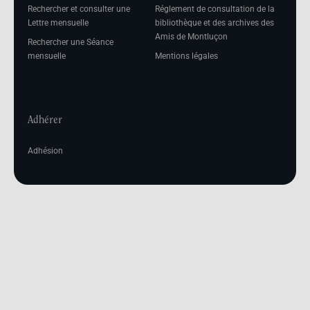
Rechercher et consulter une
Réglement de consultation de la
Lettre mensuelle
bibliothèque et des archives des
Amis de Montluçon
Rechercher une Séance
mensuelle
Mentions légales
Adhérer
Adhésion