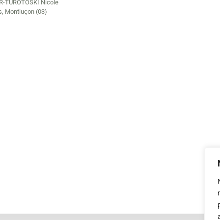
R-TUROTOSKI Nicole
s
,
Montluçon (03)