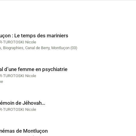
uçon : Le temps des mariniers
R-TUROTOSKI Nicole
s
,
Biographies
,
Canal de Berry
,
Montluçon (03)
al d’une femme en psychiatrie
R-TUROTOSKI Nicole
ne
 témoin de Jéhovah…
R-TUROTOSKI Nicole
inémas de Montluçon