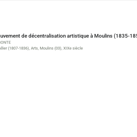
vement de décentralisation artistique à Moulins (1835-1851)
BONTE
Allier (1807-1836)
,
Arts
,
Moulins (03)
,
XIXe siècle