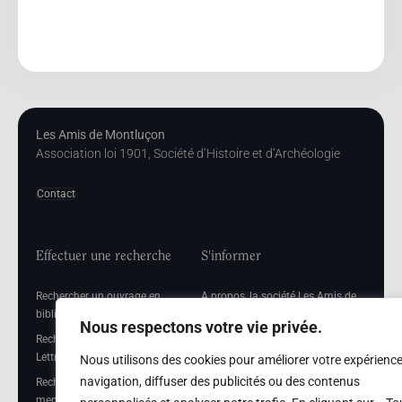
Les Amis de Montluçon
Association loi 1901, Société d’Histoire et d’Archéologie
Contact
Effectuer une recherche
S'informer
Rechercher un ouvrage en
A propos, la société Les Amis de
bibliothèque
Montluçon
Nous respectons votre vie privée.
Rechercher et consulter une
Réglement de consultation de la
Lettre mensuelle
bibliothèque et des archives des
Nous utilisons des cookies pour améliorer votre expérienc
Amis de Montluçon
navigation, diffuser des publicités ou des contenus
Rechercher une Séance
mensuelle
Mentions légales