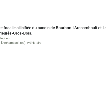
re fossile silicifiée du bassin de Bourbon-l’Archambault et l’at
rieurés-Gros-Bois.
Stephen
-l’Archambault (03)
,
Préhistoire