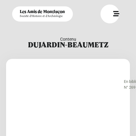
Les Amis de Montluçon
Société d'Histoire et d'Archéologie
Contenu
DUJARDIN-BEAUMETZ
En bib
N° 269