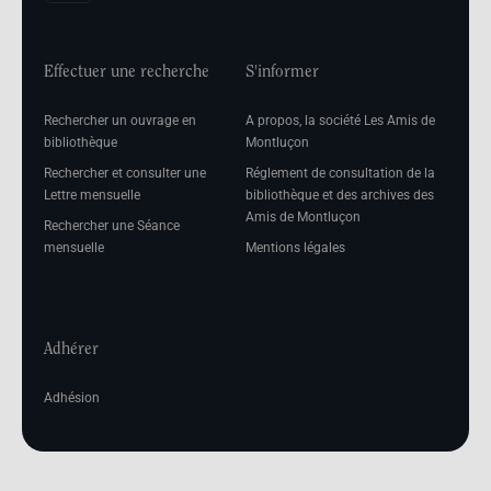
Effectuer une recherche
S'informer
Rechercher un ouvrage en
A propos, la société Les Amis de
bibliothèque
Montluçon
Rechercher et consulter une
Réglement de consultation de la
Lettre mensuelle
bibliothèque et des archives des
Amis de Montluçon
Rechercher une Séance
mensuelle
Mentions légales
Adhérer
Adhésion