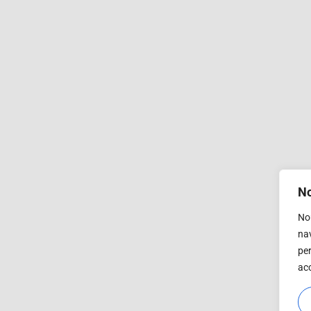
No
Nou
nav
per
acc