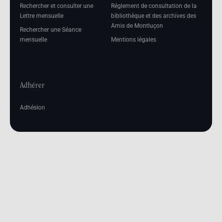
Rechercher et consulter une
Réglement de consultation de la
Lettre mensuelle
bibliothèque et des archives des
Amis de Montluçon
Rechercher une Séance
mensuelle
Mentions légales
Adhérer
Adhésion