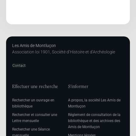
Les Amis de Montluçon
Association loi 1901, Société d’Histoire et d’Archéologie
Contact
Effectuer une recherche
S'informer
Rechercher un ouvrage en
A propos, la société Les Amis de
bibliothèque
Montluçon
Rechercher et consulter une
Réglement de consultation de la
Lettre mensuelle
bibliothèque et des archives des
Amis de Montluçon
Rechercher une Séance
mensuelle
Mentions légales