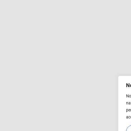
No
No
na
pe
ac