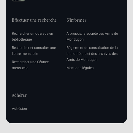
Effectuer une recherche
S'informer
Rechercher un ouvrage en
A propos, la société Les Amis de
bibliothèque
Montluçon
Rechercher et consulter une
Réglement de consultation de la
Lettre mensuelle
bibliothèque et des archives des
Amis de Montluçon
Rechercher une Séance
mensuelle
Mentions légales
Adhérer
Adhésion