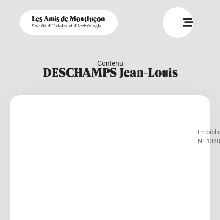
Les Amis de Montluçon
Société d'Histoire et d'Archéologie
Contenu
DESCHAMPS Jean-Louis
En bibl
N° 1340