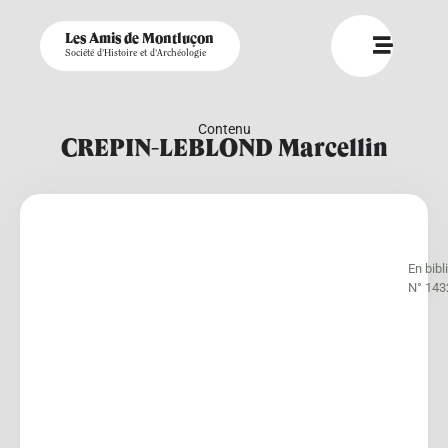
Les Amis de Montluçon
Société d'Histoire et d'Archéologie
Contenu
CREPIN-LEBLOND Marcellin
En bib
N° 143