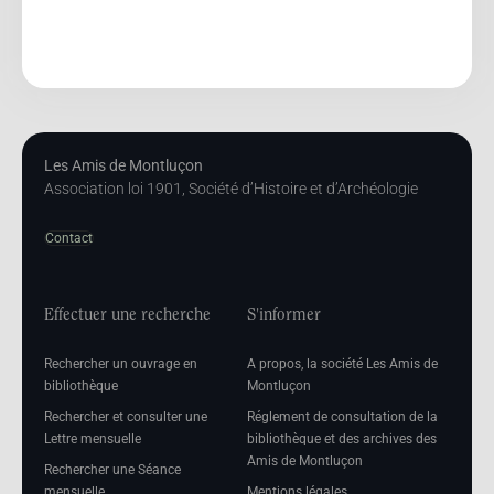
Les Amis de Montluçon
Association loi 1901, Société d’Histoire et d’Archéologie
Contact
Effectuer une recherche
S'informer
Rechercher un ouvrage en
A propos, la société Les Amis de
bibliothèque
Montluçon
Rechercher et consulter une
Réglement de consultation de la
Lettre mensuelle
bibliothèque et des archives des
Amis de Montluçon
Rechercher une Séance
mensuelle
Mentions légales