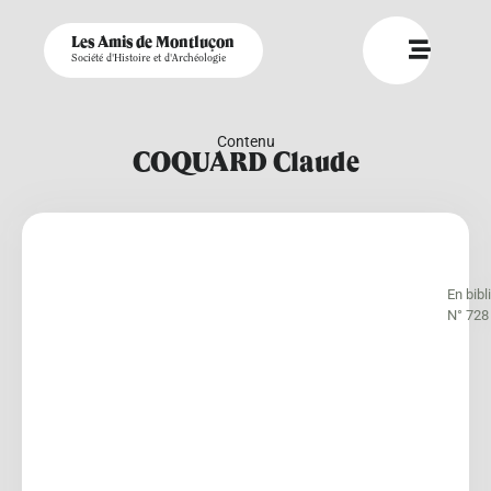
Les Amis de Montluçon
Société d'Histoire et d'Archéologie
Contenu
COQUARD Claude
En bib
N° 728