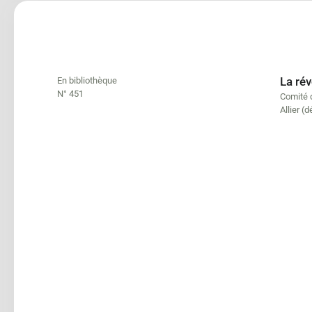
La rév
En bibliothèque
N° 451
Comité 
Allier (