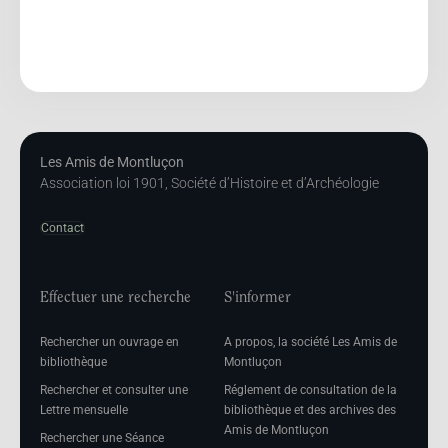
Les Amis de Montluçon
Association loi 1901, Société d’Histoire et d’Archéologie
Contact
Effectuer une recherche
S'informer
Rechercher un ouvrage en
A propos, la société Les Amis de
bibliothèque
Montluçon
Rechercher et consulter une
Réglement de consultation de la
Lettre mensuelle
bibliothèque et des archives des
Amis de Montluçon
Rechercher une Séance