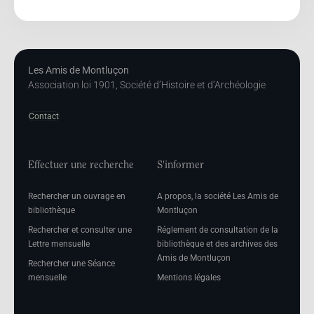
Les Amis de Montluçon
Association loi 1901, Société d’Histoire et d’Archéologie
Contact
Effectuer une recherche
S'informer
Rechercher un ouvrage en
A propos, la société Les Amis de
bibliothèque
Montluçon
Rechercher et consulter une
Réglement de consultation de la
Lettre mensuelle
bibliothèque et des archives des
Amis de Montluçon
Rechercher une Séance
mensuelle
Mentions légales