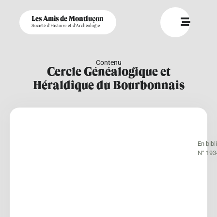
Les Amis de Montluçon
Société d'Histoire et d'Archéologie
Contenu
Cercle Généalogique et
Héraldique du Bourbonnais
En bib
N° 193