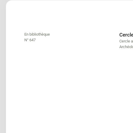
Cercl
En bibliothèque
N° 647
Cercle 
Archéol