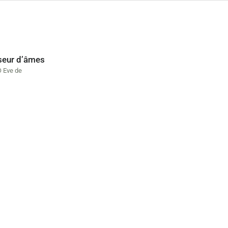
seur d’âmes
 Eve de
s