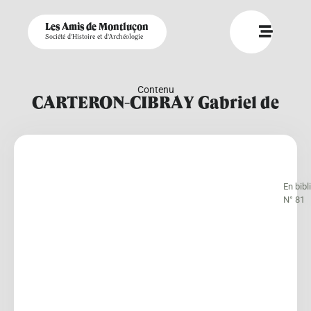
Les Amis de Montluçon
Société d'Histoire et d'Archéologie
Contenu
CARTERON-CIBRAY Gabriel de
En bib
N° 81