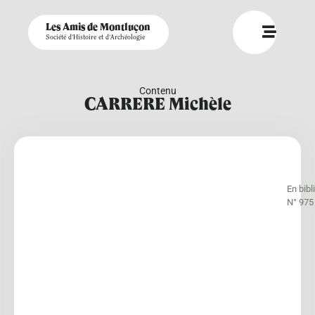
Les Amis de Montluçon
Société d'Histoire et d'Archéologie
Contenu
CARRERE Michèle
En bib
N° 975