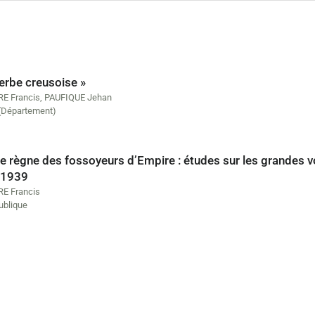
erbe creusoise »
E Francis
,
PAUFIQUE Jehan
(Département)
e règne des fossoyeurs d’Empire : études sur les grandes voi
-1939
E Francis
ublique