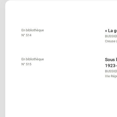
« La g
En bibliothèque
N° 514
BUSSIER
Creuse 
Sous l
En bibliothèque
N° 515
1923
BUSSIER
IIIe Rép