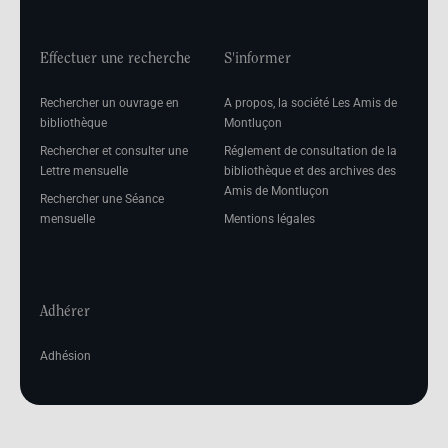
Effectuer une recherche
S'informer
Rechercher un ouvrage en
A propos, la société Les Amis de
bibliothèque
Montluçon
Rechercher et consulter une
Réglement de consultation de la
Lettre mensuelle
bibliothèque et des archives des
Amis de Montluçon
Rechercher une Séance
mensuelle
Mentions légales
Adhérer
Adhésion