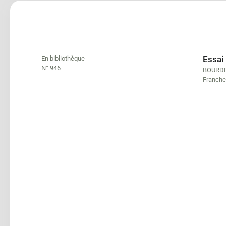
Essai
En bibliothèque
N° 946
BOURDE
Franche