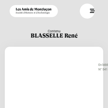
Les Amis de Montluçon
Société d'Histoire et d'Archéologie
Contenu
BLASSELLE René
En bib
N° 541