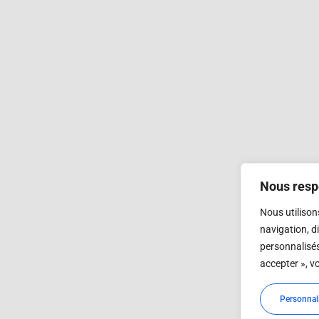
Nous respe
Nous utilison
navigation, d
personnalisés
accepter », v
Personnal