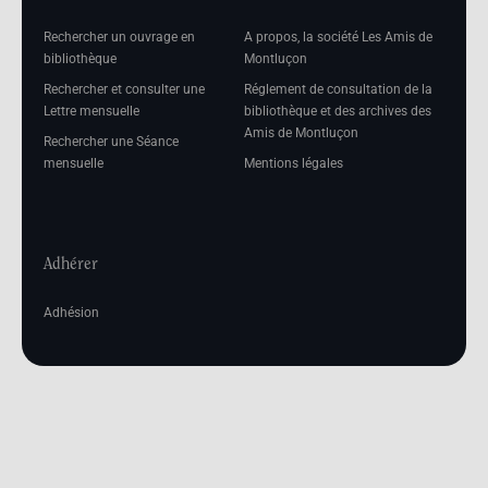
Rechercher un ouvrage en
A propos, la société Les Amis de
bibliothèque
Montluçon
Rechercher et consulter une
Réglement de consultation de la
Lettre mensuelle
bibliothèque et des archives des
Amis de Montluçon
Rechercher une Séance
mensuelle
Mentions légales
Adhérer
Adhésion