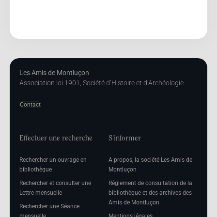
Les Amis de Montluçon
Association loi 1901, Société d’Histoire et d’Archéologie
Contact
Effectuer une recherche
S'informer
Rechercher un ouvrage en
A propos, la société Les Amis de
bibliothèque
Montluçon
Rechercher et consulter une
Réglement de consultation de la
Lettre mensuelle
bibliothèque et des archives des
Amis de Montluçon
Rechercher une Séance
mensuelle
Mentions légales