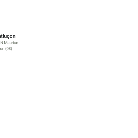
tluçon
N Maurice
on (03)