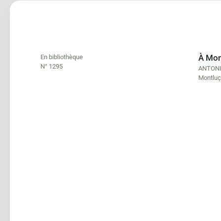
À Mon
En bibliothèque
N° 1295
ANTONI
Montluç