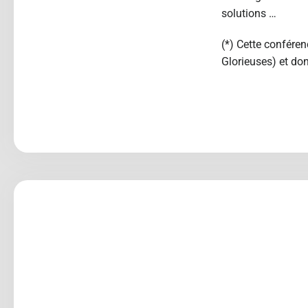
solutions …
(*) Cette confére
Glorieuses) et don