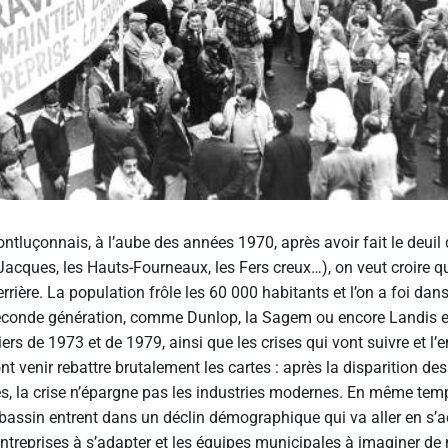
tluçonnais, à l’aube des années 1970, après avoir fait le deuil 
acques, les Hauts-Fourneaux, les Fers creux…), on veut croire que
rière. La population frôle les 60 000 habitants et l’on a foi dans
seconde génération, comme Dunlop, la Sagem ou encore Landis et
ers de 1973 et de 1979, ainsi que les crises qui vont suivre et l’
t venir rebattre brutalement les cartes : après la disparition des
es, la crise n’épargne pas les industries modernes. En même te
 bassin entrent dans un déclin démographique qui va aller en s’a
entreprises à s’adapter et les équipes municipales à imaginer de