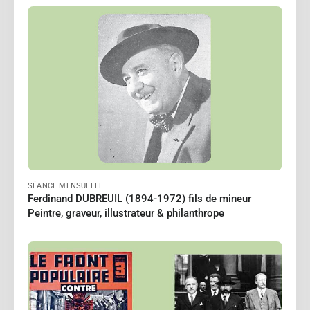
BOIRON Michelle
Le 18/10/2026
à 15:00
Lire
SÉANCE MENSUELLE
Ferdinand DUBREUIL (1894-1972) fils de mineur
Peintre, graveur, illustrateur & philanthrope
PERRIN Jean-Paul
Le 12/02/2027
à 18:00
Lire