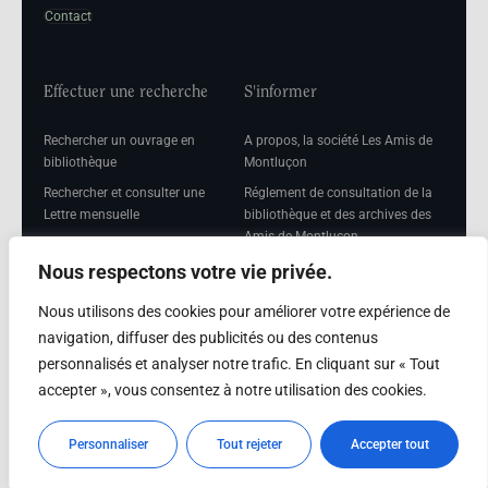
Contact
Effectuer une recherche
S'informer
Rechercher un ouvrage en
A propos, la société Les Amis de
bibliothèque
Montluçon
Rechercher et consulter une
Réglement de consultation de la
Lettre mensuelle
bibliothèque et des archives des
Amis de Montluçon
Rechercher une Séance
mensuelle
Mentions légales
Nous respectons votre vie privée.
Nous utilisons des cookies pour améliorer votre expérience de
navigation, diffuser des publicités ou des contenus
personnalisés et analyser notre trafic. En cliquant sur « Tout
Adhérer
accepter », vous consentez à notre utilisation des cookies.
Adhésion
Personnaliser
Tout rejeter
Accepter tout