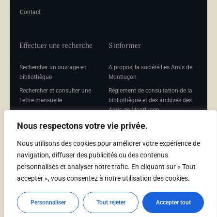
Contact
Effectuer une recherche
S'informer
Rechercher un ouvrage en
A propos, la société Les Amis de
bibliothèque
Montluçon
Rechercher et consulter une
Réglement de consultation de la
Lettre mensuelle
bibliothèque et des archives des
Amis de Montluçon
Rechercher une Séance
mensuelle
Mentions légales
Nous respectons votre vie privée.
Nous utilisons des cookies pour améliorer votre expérience de
navigation, diffuser des publicités ou des contenus
personnalisés et analyser notre trafic. En cliquant sur « Tout
Adhérer
accepter », vous consentez à notre utilisation des cookies.
Adhésion
Personnaliser
Tout rejeter
Accepter tout