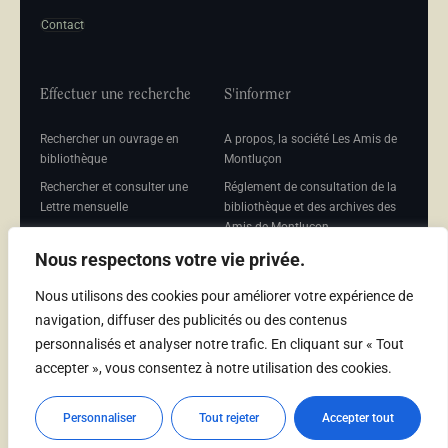
Contact
Effectuer une recherche
S'informer
Rechercher un ouvrage en
A propos, la société Les Amis de
bibliothèque
Montluçon
Rechercher et consulter une
Réglement de consultation de la
Lettre mensuelle
bibliothèque et des archives des
Amis de Montluçon
Rechercher une Séance
mensuelle
Mentions légales
Nous respectons votre vie privée.
Nous utilisons des cookies pour améliorer votre expérience de
navigation, diffuser des publicités ou des contenus
personnalisés et analyser notre trafic. En cliquant sur « Tout
Adhérer
accepter », vous consentez à notre utilisation des cookies.
Adhésion
Personnaliser
Tout rejeter
Accepter tout