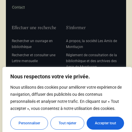
Contact
Effectuer une recherche
S'informer
Rechercher un ouvrage en
A propos, la société Les Amis de
bibliothèque
Montluçon
Rechercher et consulter une
Réglement de consultation de la
Lettre mensuelle
bibliothèque et des archives des
Amis de Montluçon
Rechercher une Séance
mensuelle
Mentions légales
Nous respectons votre vie privée.
Nous utilisons des cookies pour améliorer votre expérience de
navigation, diffuser des publicités ou des contenus
personnalisés et analyser notre trafic. En cliquant sur « Tout
Adhérer
accepter », vous consentez à notre utilisation des cookies.
Adhésion
Personnaliser
Tout rejeter
Accepter tout